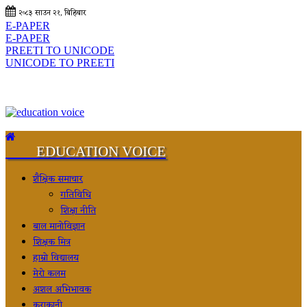
२०८३ साउन २१, बिहिबार
E-PAPER
E-PAPER
PREETI TO UNICODE
UNICODE TO PREETI
EDUCATION VOICE
शैक्षिक समाचार
गतिविधि
शिक्षा नीति
बाल मानोविज्ञान
शिक्षक मित्र
हाम्रो विद्यालय
मेरो कलम
अशल अभिभावक
कुराकानी