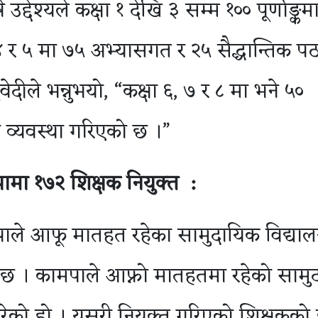
्देश्यले कक्षा १ देखि ३ सम्म १०० पूर्णाङ्कमा
 र ५ मा ७५ अभ्यासगत र २५ सैद्धान्तिक 
ेदीले भन्नुभयो, “कक्षा ६, ७ र ८ मा भने ५०
 व्यवस्था गरिएको छ ।”
ामा
१७२
शिक्षक
नियुक्त
:
ाले आफू मातहत रहेका सामुदायिक विद्या
ो छ । कामपाले आफ्नो मातहतमा रहेको सामु
 गरेको हो । यसरी नियुक्त गरिएको शिक्षकको