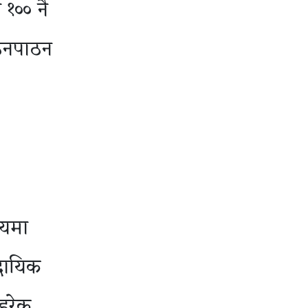
 १०० नै
पठनपाठन
लयमा
दायिक
 हरेक