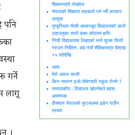
ई
शिक्षामन्त्री पोखरेल
नेपालको शिक्षामा सहकार्य गर्न नर्वे सरकार
उत्सुक
हे पनि
गुण्डूस्थित भैरबी आधारभूत बिद्यालयको छानो
उडाउनुका साथै कक्षा कोठामा क्षति
केका
निजी विद्यालयमा लिइएको भर्ना शुल्क फिर्ता
गराउन निर्देशन, अब नयाँ शैक्षिकसत्र वैशाख
वस्था
१५ गतेदेखि
आमा
 गर्ने
मेरो असल साथी
किन नवरत्न इ.बो.सेकेण्डरी स्कुल रोज्ने ?
सम्पादकीय : विद्यालय खोल्नेबारे बहस
म लागू
आवश्यक
वीक्यान नेपालको फुटसलमा इडेन गार्डेन
प्रथम
न् ।