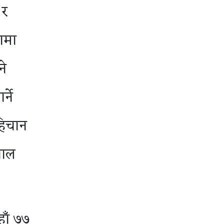
 र
ामा
ने
्ने
हिचान
पाल
हाँ ७७