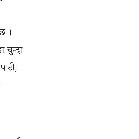
्छ ।
 चुन्दा
 पाटी,
श