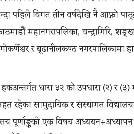
न्दा पहिले विगत तीन वर्षदेखि नै आफ्नो पाठ्
ठमाडौँ महानगरापलिका, चन्द्रागिरि, शङ्खर
ा, गोकर्णेश्वर र बूढानीलकण्ठ नगरपालिकामा ह
कअन्तर्गत धारा ३२ को उपधारा (२) र (३) 
हत रहेका सामुदायिक र संस्थागत विद्यालय
 सय पूर्णाङ्कको एक विषय अध्ययन÷अध्यापन