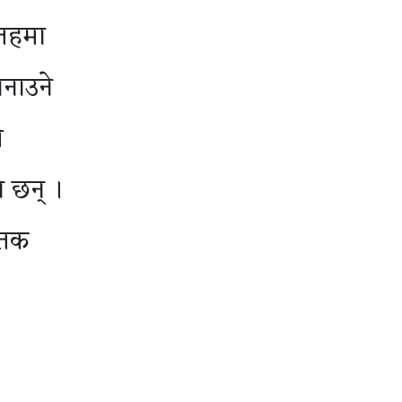
 तहमा
बनाउने
े
य छन् ।
्तक