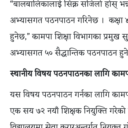
“बालबालिकालाई सिक्न सजिलो होस् भन्ने उद
अभ्यासगत पठनपाठन गरिनेछ । कक्षा ४
हुनेछ,” कामपा शिक्षा विभागका प्रमुख सुव
अभ्यासगत ५० सैद्धान्तिक पठनपाठन हुने
स्थानीय
विषय
पठनपाठनका
लागि
कामप
यस विषय पठनपाठन गर्नका लागि कामप
एक सय ७२ नयाँ शिक्षक नियुक्ति गरेक
विद्यालयमा सेवा करारअन्तर्गत नियुक्त