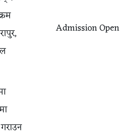
क्रम
Admission Open
ापुर,
ाल
मा
मा
 गराउन