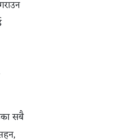
 गराउन
ई
ेका सबै
नसहन,