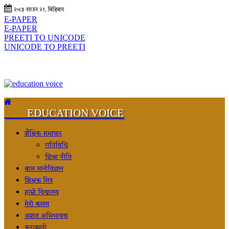
२०८३ साउन २१, बिहिबार
E-PAPER
E-PAPER
PREETI TO UNICODE
UNICODE TO PREETI
EDUCATION VOICE
शैक्षिक समाचार
गतिविधि
शिक्षा नीति
बाल मानोविज्ञान
शिक्षक मित्र
हाम्रो विद्यालय
मेरो कलम
अशल अभिभावक
कुराकानी