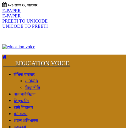
२०८३ साउन २४, आइतवार
E-PAPER
E-PAPER
PREETI TO UNICODE
UNICODE TO PREETI
EDUCATION VOICE
शैक्षिक समाचार
गतिविधि
शिक्षा नीति
बाल मानोविज्ञान
शिक्षक मित्र
हाम्रो विद्यालय
मेरो कलम
अशल अभिभावक
कुराकानी