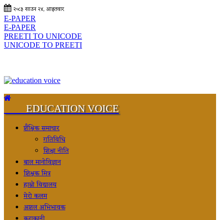
२०८३ साउन २४, आइतवार
E-PAPER
E-PAPER
PREETI TO UNICODE
UNICODE TO PREETI
EDUCATION VOICE
शैक्षिक समाचार
गतिविधि
शिक्षा नीति
बाल मानोविज्ञान
शिक्षक मित्र
हाम्रो विद्यालय
मेरो कलम
अशल अभिभावक
कुराकानी