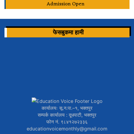
Admission Open
फेसबुकमा हामी
कार्यालयः सू.न.पा.–१, भक्तपुर
सम्पर्क कार्यालय : दूधपाटी, भक्तपुर
फोन नं. ९८४१२७२३३६
educationvoicemonthly@gmail.com