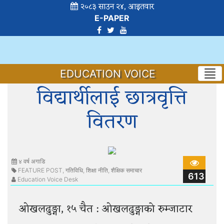
२०८३ साउन २४, आइतवार
E-PAPER
EDUCATION VOICE
विद्यार्थीलाई छात्रवृत्ति
वितरण
४ वर्ष अगाडि
FEATURE POST
,
गतिविधि
,
शिक्षा नीति
,
शैक्षिक समाचार
613
Education Voice Desk
ओखलढुङ्गा, १५ चैत : ओखलढुङ्गाको रुम्जाटार