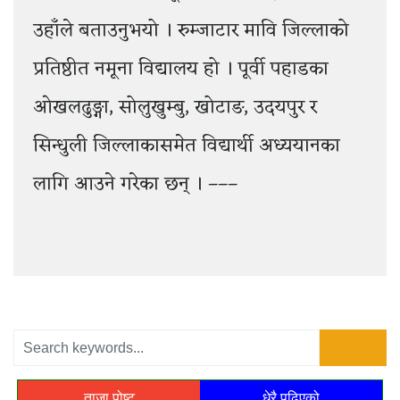
उहाँले बताउनुभयो । रुम्जाटार मावि जिल्लाको
प्रतिष्ठीत नमूना विद्यालय हो । पूर्वी पहाडका
ओखलढुङ्गा, सोलुखुम्बु, खोटाङ, उदयपुर र
सिन्धुली जिल्लाकासमेत विद्यार्थी अध्ययानका
लागि आउने गरेका छन् । –––
ताजा पोष्ट
धेरै पढिएको