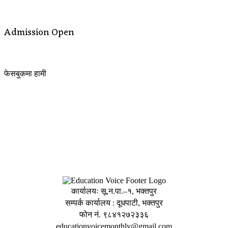
Admission Open
फेसबुकमा हामी
कार्यालयः सू.न.पा.–१, भक्तपुर
सम्पर्क कार्यालय : दूधपाटी, भक्तपुर
फोन नं. ९८४१२७२३३६
educationvoicemonthly@gmail.com