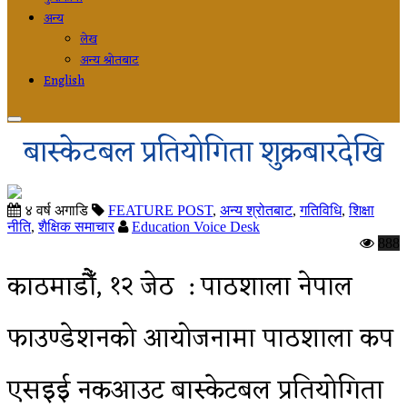
अन्य
लेख
अन्य श्रोतबाट
English
बास्केटबल प्रतियोगिता शुक्रबारदेखि
४ वर्ष अगाडि
FEATURE POST
,
अन्य श्रोतबाट
,
गतिविधि
,
शिक्षा
नीति
,
शैक्षिक समाचार
Education Voice Desk
888
काठमाडौँ, १२ जेठ : पाठशाला नेपाल
फाउण्डेशनको आयोजनामा पाठशाला कप
एसइई नकआउट बास्केटबल प्रतियोगिता