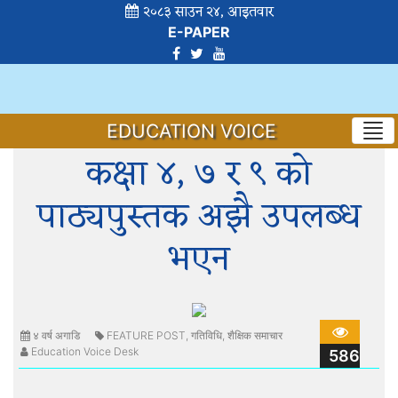
२०८३ साउन २४, आइतवार
E-PAPER
EDUCATION VOICE
कक्षा ४, ७ र ९ को
पाठ्यपुस्तक अझै उपलब्ध
भएन
४ वर्ष अगाडि
FEATURE POST
,
गतिविधि
,
शैक्षिक समाचार
Education Voice Desk
586