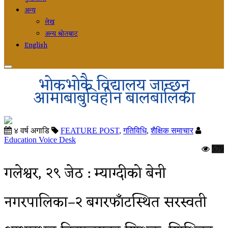
अन्य
लेख
अन्य श्रोतबाट
English
भोकभोकै विद्यालय जान्छन्
आमाबाबुविहीन बालबालिका
४ वर्ष अगाडि
FEATURE POST
,
गतिविधि
,
शैक्षिक समाचार
Education Voice Desk
579
गलेश्वर, २९ जेठ : म्याग्दीको बेनी
नगरपालिका–२ बगरफाँटस्थित सरस्वती