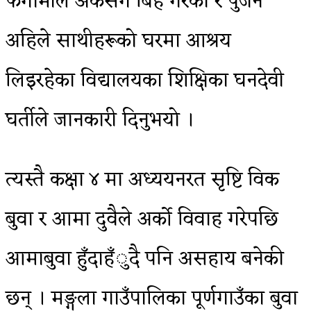
फगामीले अर्कैसँग बिहे गरेकी र पुजन
अहिले साथीहरूको घरमा आश्रय
लिइरहेका विद्यालयका शिक्षिका घनदेवी
घर्तीले जानकारी दिनुभयो ।
त्यस्तै कक्षा ४ मा अध्ययनरत सृष्टि विक
बुवा र आमा दुवैले अर्को विवाह गरेपछि
आमाबुवा हुँदाहँुदै पनि असहाय बनेकी
छन् । मङ्गला गाउँपालिका पूर्णगाउँका बुवा