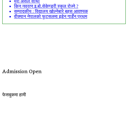
मेरो असल साथी
किन नवरत्न इ.बो.सेकेण्डरी स्कुल रोज्ने ?
सम्पादकीय : विद्यालय खोल्नेबारे बहस आवश्यक
वीक्यान नेपालको फुटसलमा इडेन गार्डेन प्रथम
Admission Open
फेसबुकमा हामी