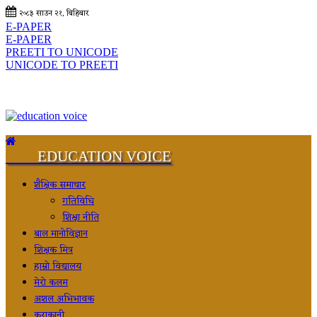
२०८३ साउन २१, बिहिबार
E-PAPER
E-PAPER
PREETI TO UNICODE
UNICODE TO PREETI
EDUCATION VOICE
शैक्षिक समाचार
गतिविधि
शिक्षा नीति
बाल मानोविज्ञान
शिक्षक मित्र
हाम्रो विद्यालय
मेरो कलम
अशल अभिभावक
कुराकानी