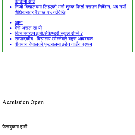
कोठामा क्षति
निजी विद्यालयमा लिइएको भर्ना शुल्क फिर्ता गराउन निर्देशन, अब नयाँ
शैक्षिकसत्र वैशाख १५ गतेदेखि
आमा
मेरो असल साथी
किन नवरत्न इ.बो.सेकेण्डरी स्कुल रोज्ने ?
सम्पादकीय : विद्यालय खोल्नेबारे बहस आवश्यक
वीक्यान नेपालको फुटसलमा इडेन गार्डेन प्रथम
Admission Open
फेसबुकमा हामी