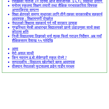
एसईईको नतिजा २९ दिनमा आज सार्वजनिक, ६५.९८ विद्यार्थी उत्तीर्ण
मनोरम स्कुलमा शिक्षण तयारी तथा शैक्षिक प्रभावकारिता विषयक
अन्तरक्रिया सम्पन्न
शिक्षा क्षेत्रको समग्र सुधारका लागि तीनै तहका सरकारबीच सहकार्य
आवश्यक : शिक्षामन्त्री पोखरेल
नेपालको शिक्षामा सहकार्य गर्न नर्वे सरकार उत्सुक
गुण्डूस्थित भैरबी आधारभूत बिद्यालयको छानो उडाउनुका साथै कक्षा
कोठामा क्षति
निजी विद्यालयमा लिइएको भर्ना शुल्क फिर्ता गराउन निर्देशन, अब नयाँ
शैक्षिकसत्र वैशाख १५ गतेदेखि
आमा
मेरो असल साथी
किन नवरत्न इ.बो.सेकेण्डरी स्कुल रोज्ने ?
सम्पादकीय : विद्यालय खोल्नेबारे बहस आवश्यक
वीक्यान नेपालको फुटसलमा इडेन गार्डेन प्रथम