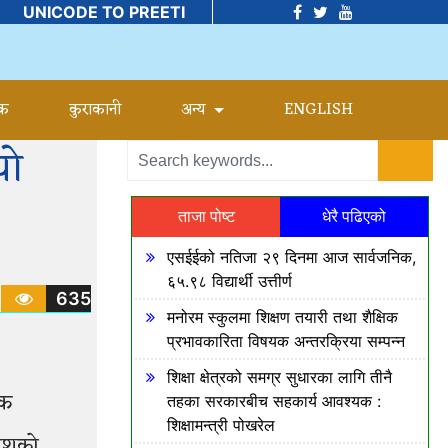
UNICODE TO PREETI
वक
कुराकानी
अन्य
ENGLISH
यो
ताजा पोष्ट
धेरै पढिएको
एसईईको नतिजा २९ दिनमा आज सार्वजनिक,
६५.९८ विद्यार्थी उत्तीर्ण
635
मनोरम स्कुलमा शिक्षण तयारी तथा शैक्षिक
प्रभावकारिता विषयक अन्तरक्रिया सम्पन्न
शिक्षा क्षेत्रको समग्र सुधारका लागि तीनै
षक
तहका सरकारबीच सहकार्य आवश्यक :
शिक्षामन्त्री पोखरेल
देशको