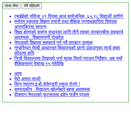
ताजा पोष्ट
धेरै पढिएको
एसईईको नतिजा २९ दिनमा आज सार्वजनिक, ६५.९८ विद्यार्थी उत्तीर्ण
मनोरम स्कुलमा शिक्षण तयारी तथा शैक्षिक प्रभावकारिता विषयक
अन्तरक्रिया सम्पन्न
शिक्षा क्षेत्रको समग्र सुधारका लागि तीनै तहका सरकारबीच सहकार्य
आवश्यक : शिक्षामन्त्री पोखरेल
नेपालको शिक्षामा सहकार्य गर्न नर्वे सरकार उत्सुक
गुण्डूस्थित भैरबी आधारभूत बिद्यालयको छानो उडाउनुका साथै कक्षा
कोठामा क्षति
निजी विद्यालयमा लिइएको भर्ना शुल्क फिर्ता गराउन निर्देशन, अब नयाँ
शैक्षिकसत्र वैशाख १५ गतेदेखि
आमा
मेरो असल साथी
किन नवरत्न इ.बो.सेकेण्डरी स्कुल रोज्ने ?
सम्पादकीय : विद्यालय खोल्नेबारे बहस आवश्यक
वीक्यान नेपालको फुटसलमा इडेन गार्डेन प्रथम