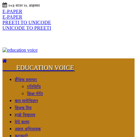
२०८३ साउन २४, आइतवार
E-PAPER
E-PAPER
PREETI TO UNICODE
UNICODE TO PREETI
EDUCATION VOICE
शैक्षिक समाचार
गतिविधि
शिक्षा नीति
बाल मानोविज्ञान
शिक्षक मित्र
हाम्रो विद्यालय
मेरो कलम
अशल अभिभावक
कुराकानी