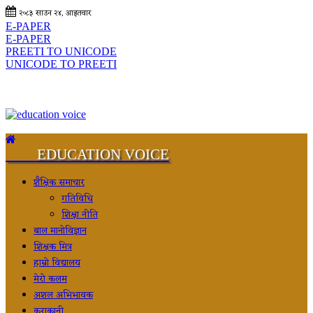
२०८३ साउन २४, आइतवार
E-PAPER
E-PAPER
PREETI TO UNICODE
UNICODE TO PREETI
EDUCATION VOICE
शैक्षिक समाचार
गतिविधि
शिक्षा नीति
बाल मानोविज्ञान
शिक्षक मित्र
हाम्रो विद्यालय
मेरो कलम
अशल अभिभावक
कुराकानी