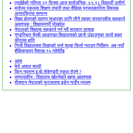
एसईईको नतिजा २९ दिनमा आज सार्वजनिक, ६५.९८ विद्यार्थी उत्तीर्ण
मनोरम स्कुलमा शिक्षण तयारी तथा शैक्षिक प्रभावकारिता विषयक
अन्तरक्रिया सम्पन्न
शिक्षा क्षेत्रको समग्र सुधारका लागि तीनै तहका सरकारबीच सहकार्य
आवश्यक : शिक्षामन्त्री पोखरेल
नेपालको शिक्षामा सहकार्य गर्न नर्वे सरकार उत्सुक
गुण्डूस्थित भैरबी आधारभूत बिद्यालयको छानो उडाउनुका साथै कक्षा
कोठामा क्षति
निजी विद्यालयमा लिइएको भर्ना शुल्क फिर्ता गराउन निर्देशन, अब नयाँ
शैक्षिकसत्र वैशाख १५ गतेदेखि
आमा
मेरो असल साथी
किन नवरत्न इ.बो.सेकेण्डरी स्कुल रोज्ने ?
सम्पादकीय : विद्यालय खोल्नेबारे बहस आवश्यक
वीक्यान नेपालको फुटसलमा इडेन गार्डेन प्रथम