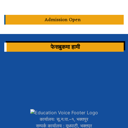
Admission Open
फेसबुकमा हामी
कार्यालयः सू.न.पा.–१, भक्तपुर
सम्पर्क कार्यालय : दूधपाटी, भक्तपुर