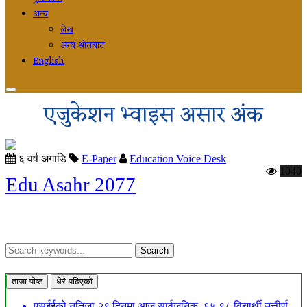
अन्य
लेख
अन्य श्रोतबाट
English
एजुकेशन भ्वाइस असार अंक
६ वर्ष अगाडि
E-Paper
Education Voice Desk
1040
Edu Asahr 2077
ताजा पोष्ट
धेरै पढिएको
एसईईको नतिजा २९ दिनमा आज सार्वजनिक, ६५.९८ विद्यार्थी उत्तीर्ण