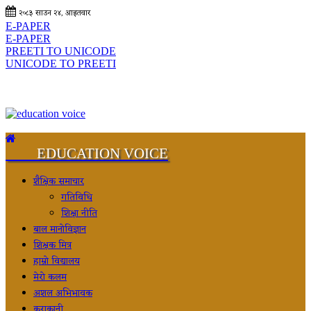
२०८३ साउन २४, आइतवार
E-PAPER
E-PAPER
PREETI TO UNICODE
UNICODE TO PREETI
EDUCATION VOICE
शैक्षिक समाचार
गतिविधि
शिक्षा नीति
बाल मानोविज्ञान
शिक्षक मित्र
हाम्रो विद्यालय
मेरो कलम
अशल अभिभावक
कुराकानी