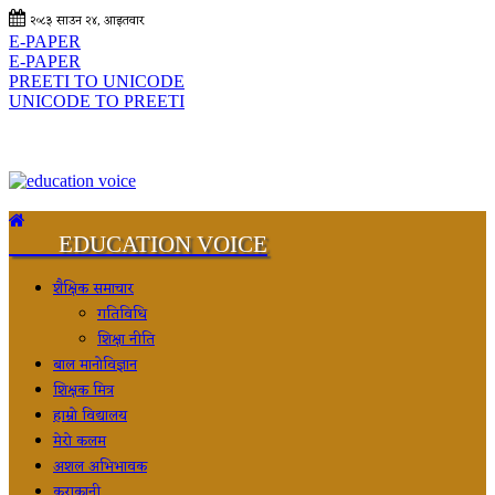
२०८३ साउन २४, आइतवार
E-PAPER
E-PAPER
PREETI TO UNICODE
UNICODE TO PREETI
EDUCATION VOICE
शैक्षिक समाचार
गतिविधि
शिक्षा नीति
बाल मानोविज्ञान
शिक्षक मित्र
हाम्रो विद्यालय
मेरो कलम
अशल अभिभावक
कुराकानी