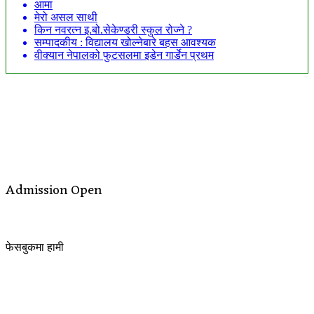
आमा
मेरो असल साथी
किन नवरत्न इ.बो.सेकेण्डरी स्कुल रोज्ने ?
सम्पादकीय : विद्यालय खोल्नेबारे बहस आवश्यक
वीक्यान नेपालको फुटसलमा इडेन गार्डेन प्रथम
Admission Open
फेसबुकमा हामी