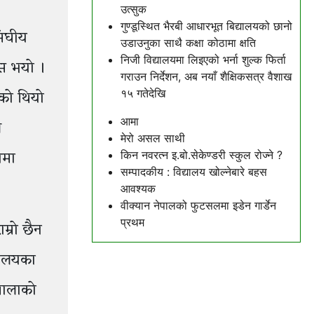
उत्सुक
गुण्डूस्थित भैरबी आधारभूत बिद्यालयको छानो
संघीय
उडाउनुका साथै कक्षा कोठामा क्षति
निजी विद्यालयमा लिइएको भर्ना शुल्क फिर्ता
हस भयो ।
गराउन निर्देशन, अब नयाँ शैक्षिकसत्र वैशाख
एको थियो
१५ गतेदेखि
आमा
े
मेरो असल साथी
यमा
किन नवरत्न इ.बो.सेकेण्डरी स्कुल रोज्ने ?
सम्पादकीय : विद्यालय खोल्नेबारे बहस
आवश्यक
वीक्यान नेपालको फुटसलमा इडेन गार्डेन
प्रथम
म्रो छैन
रालयका
यशालाको