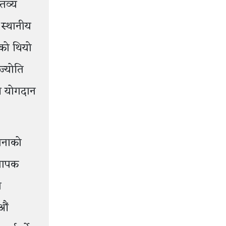
्तव्य
 स्थानीय
एको थियो
ज्योति
ेष योगदान
विनाको
्यापक
ा
१औं