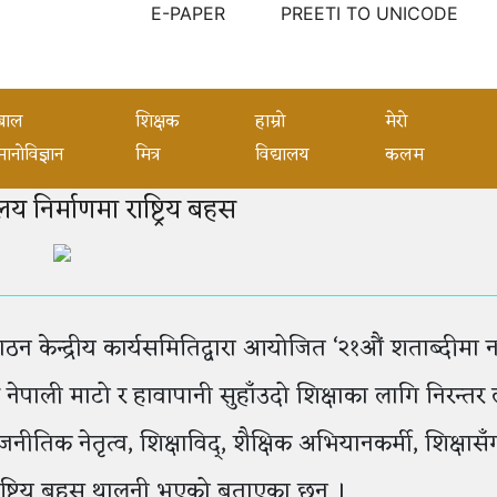
E-PAPER
PREETI TO UNICODE
बाल
शिक्षक
हाम्रो
मेरो
मानोविज्ञान
मित्र
विद्यालय
कलम
लय निर्माणमा राष्ट्रिय बहस
 केन्द्रीय कार्यसमितिद्वारा आयोजित ‘२१औं शताब्दीमा न
े नेपाली माटो र हावापानी सुहाँउदो शिक्षाका लागि निरन्तर ला
जनीतिक नेतृत्व, शिक्षाविद्, शैक्षिक अभियानकर्मी, शिक्षासँ
राष्ट्रिय बहस थालनी भएको बताएका छन् ।