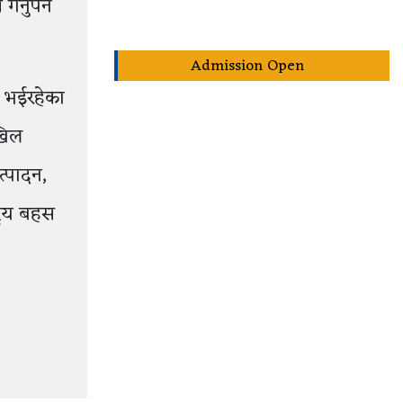
्नुपर्ने
Admission Open
 भईरहेका
खिल
त्पादन,
्रिय बहस