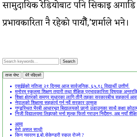
सामुदायिक रेडियोबाट पनि सिकाइ अगाडि ब
प्रभावकारिता नै रहेको पायौँ,’शर्माले भने।
ताजा पोष्ट
धेरै पढिएको
एसईईको नतिजा २९ दिनमा आज सार्वजनिक, ६५.९८ विद्यार्थी उत्तीर्ण
मनोरम स्कुलमा शिक्षण तयारी तथा शैक्षिक प्रभावकारिता विषयक अन्तरक्र
शिक्षा क्षेत्रको समग्र सुधारका लागि तीनै तहका सरकारबीच सहकार्य आवश्
नेपालको शिक्षामा सहकार्य गर्न नर्वे सरकार उत्सुक
गुण्डूस्थित भैरबी आधारभूत बिद्यालयको छानो उडाउनुका साथै कक्षा कोठामा
निजी विद्यालयमा लिइएको भर्ना शुल्क फिर्ता गराउन निर्देशन, अब नयाँ शैक
आमा
मेरो असल साथी
किन नवरत्न इ.बो.सेकेण्डरी स्कुल रोज्ने ?