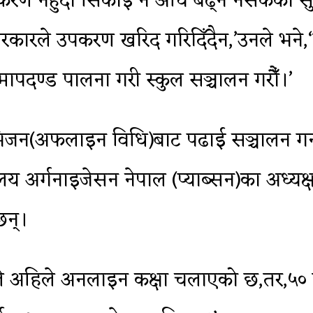
उपकरण नहुँदा सिकाइ नै अघि बढ्न नसकेको सुन
ँ,सरकारले उपकरण खरिद गरिदिँदैन,’उनले भ
ो मापदण्ड पालना गरी स्कुल सञ्चालन गरौँ।’
भिजन(अफलाइन विधि)बाट पढाई सञ्चालन गर्न
 अर्गनाइजेसन नेपाल (प्याब्सन)का अध्यक्ष 
छन्।
लले अहिले अनलाइन कक्षा चलाएको छ,तर,५० प्