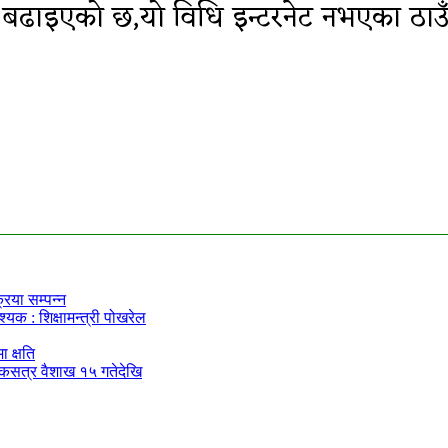
ढाइएको छ,यो विधि इन्टरनेट नभएका ठाउँम
िया सम्पन्न
यक : शिक्षामन्त्री पोखरेल
 क्षति
्षिकसत्र वैशाख १५ गतेदेखि