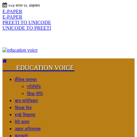
२०८३ साउन २४, आइतवार
E-PAPER
E-PAPER
PREETI TO UNICODE
UNICODE TO PREETI
EDUCATION VOICE
शैक्षिक समाचार
गतिविधि
शिक्षा नीति
बाल मानोविज्ञान
शिक्षक मित्र
हाम्रो विद्यालय
मेरो कलम
अशल अभिभावक
कुराकानी