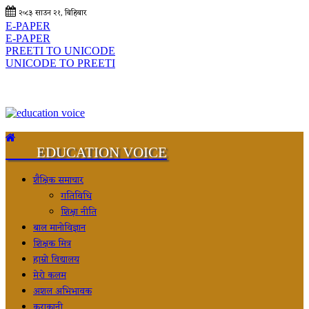
२०८३ साउन २१, बिहिबार
E-PAPER
E-PAPER
PREETI TO UNICODE
UNICODE TO PREETI
EDUCATION VOICE
शैक्षिक समाचार
गतिविधि
शिक्षा नीति
बाल मानोविज्ञान
शिक्षक मित्र
हाम्रो विद्यालय
मेरो कलम
अशल अभिभावक
कुराकानी